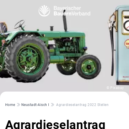
© Pixabay
Pfadnavigation
Home
Neustadt-Aisch I
Agrardieselantrag 2022 Stellen
Agrardieselantrag