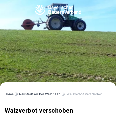
© BBV
Pfadnavigation
Home
Neustadt An Der Waldnaab
Walzverbot Verschoben
Walzverbot verschoben