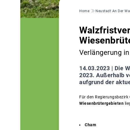
Pfadnavigation
Home
Neustadt An Der W
Walzfristve
Wiesenbrüt
Verlängerung i
14.03.2023 |
Die W
2023. Außerhalb vo
aufgrund der aktue
Für den Regierungsbezirk 
Wiesenbrütergebieten
lie
Cham