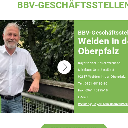
BBV-GESCHÄFTSSTELLE
BBV-Geschäftsstel
Weiden in d
Oberpfalz
Bayerischer Bauernverband
Nikolaus-Otto-Straße 8
92637 Weiden in der Oberpfalz
Tel: 0961 40195-10
Fax: 0961 40195-19
E-Mail:
Klaus Gieler
Weiden@BayerischerBauernVer
Fachberater