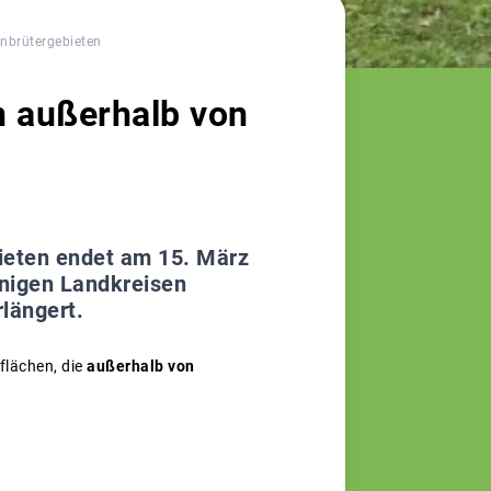
nbrütergebieten
n außerhalb von
bieten endet am 15. März
inigen Landkreisen
rlängert.
flächen, die
außerhalb von