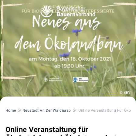
© BBV
Pfadnavigation
Home
Neustadt An Der Waldnaab
Online Veranstaltung Für Ökobet
Online Veranstaltung für