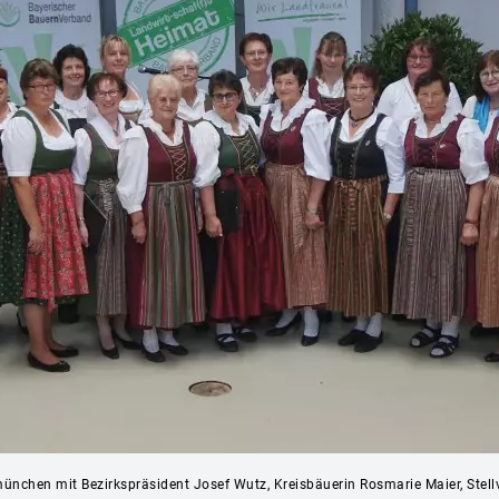
nchen mit Bezirkspräsident Josef Wutz, Kreisbäuerin Rosmarie Maier, Stellv