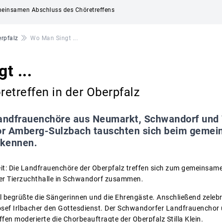
einsamen Abschluss des Chöretreffens
rpfalz
Wo Man Singt ...
t ...
etreffen in der Oberpfalz
andfrauenchöre aus Neumarkt, Schwandorf und
or Amberg-Sulzbach tauschten sich beim gemei
 kennen.
weit: Die Landfrauenchöre der Oberpfalz treffen sich zum gemeinsam
der Tierzuchthalle in Schwandorf zusammen.
l begrüßte die Sängerinnen und die Ehrengäste. Anschließend zeleb
sef Irlbacher den Gottesdienst. Der Schwandorfer Landfrauenchor
fen moderierte die Chorbeauftragte der Oberpfalz Stilla Klein.