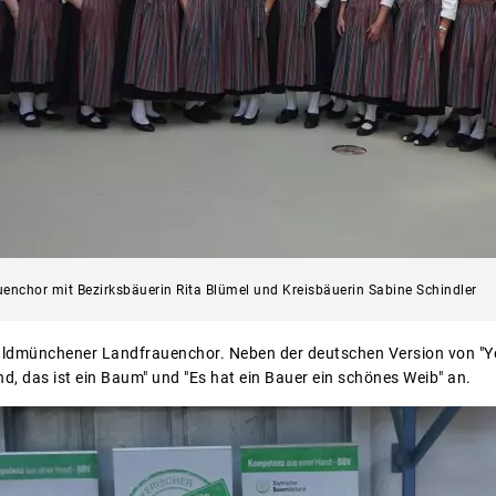
enchor mit Bezirksbäuerin Rita Blümel und Kreisbäuerin Sabine Schindler
aldmünchener Landfrauenchor. Neben der deutschen Version von "Ye
nd, das ist ein Baum" und "Es hat ein Bauer ein schönes Weib" an.