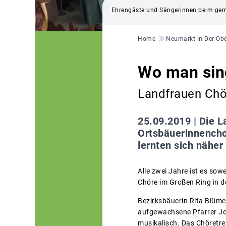
Ehrengäste und Sängerinnen beim gem
Pfadnavigation
Home
Neumarkt In Der Obe
Wo man sing
Landfrauen Chör
25.09.2019 |
Die L
Ortsbäuerinnench
lernten sich näher
Alle zwei Jahre ist es so
Chöre im Großen Ring in 
Bezirksbäuerin Rita Blüme
aufgewachsene Pfarrer Jo
musikalisch. Das Chöretref