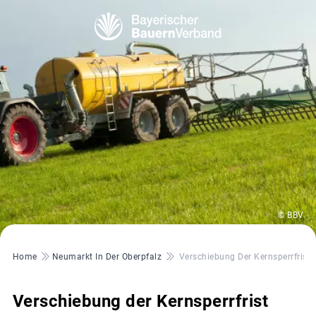
© BBV
Pfadnavigation
Home
Neumarkt In Der Oberpfalz
Verschiebung Der Kernsperrfrist
Verschiebung der Kernsperrfrist