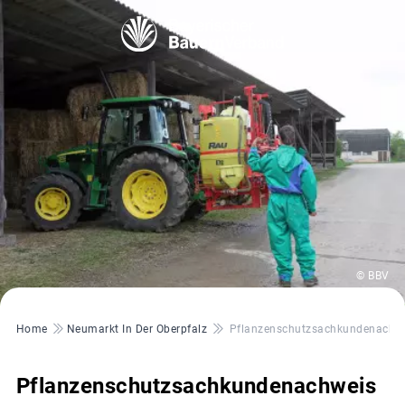
© BBV
Pfadnavigation
Home
Neumarkt In Der Oberpfalz
Pflanzenschutzsachkundenachw
Pflanzenschutzsachkundenachweis