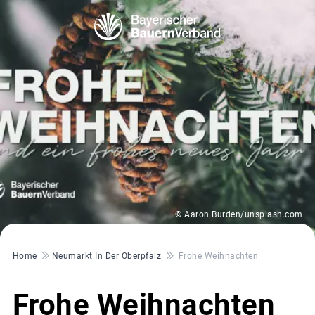
© Aaron Burden/unsplash.com
Pfadnavigation
Home
Neumarkt In Der Oberpfalz
Frohe Weihnachten
Frohe Weihnachten