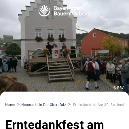
© BBV
Pfadnavigation
Home
Neumarkt In Der Oberpfalz
Erntedankfest Am 30. September 
Erntedankfest am