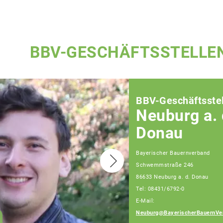
BBV-GESCHÄFTSSTELLE
BBV-Geschäftsstel
Neuburg a. 
Donau
Bayerischer Bauernverband
Schwemmstraße 246
86633 Neuburg a. d. Donau
Tel: 08431/6792-0
E-Mail:
Heckl Erwin
Neuburg@BayerischerBauernVe
Berater für