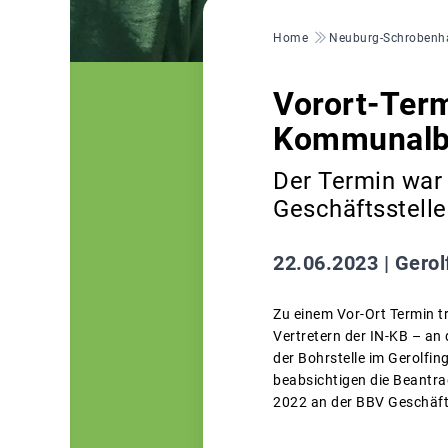
Pfadnavigation
Home
Neuburg-Schrobenh
Vorort-Ter
Kommunalb
Der Termin war 
Geschäftsstelle
22.06.2023 |
Gerol
Zu einem Vor-Ort Termin t
Vertretern der IN-KB – a
der Bohrstelle im Gerolfi
beabsichtigen die Beantra
2022 an der BBV Geschäfts