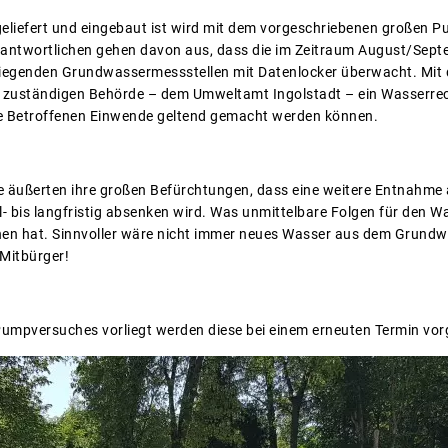
eliefert und eingebaut ist wird mit dem vorgeschriebenen großen 
rantwortlichen gehen davon aus, dass die im Zeitraum August/Sept
iegenden Grundwassermessstellen mit Datenlocker überwacht. Mit
r zuständigen Behörde – dem Umweltamt Ingolstadt – ein Wasserrecht
le Betroffenen Einwende geltend gemacht werden können.
 äußerten ihre großen Befürchtungen, dass eine weitere Entnahm
- bis langfristig absenken wird. Was unmittelbare Folgen für den W
chen hat. Sinnvoller wäre nicht immer neues Wasser aus dem Grun
 Mitbürger!
umpversuches vorliegt werden diese bei einem erneuten Termin vorg