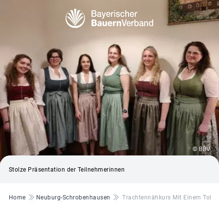
© BBV
Stolze Präsentation der Teilnehmerinnen
Pfadnavigation
Home
Neuburg-Schrobenhausen
Trachtennähkurs Mit Einem Tolle