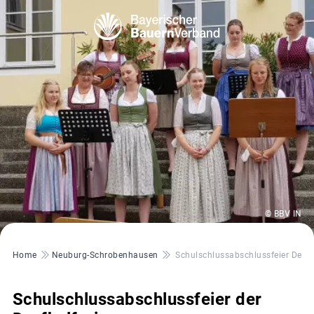
© BBV IN
Pfadnavigation
Home
Neuburg-Schrobenhausen
Schulschlussabschlussfeier Der D
Schulschlussabschlussfeier der