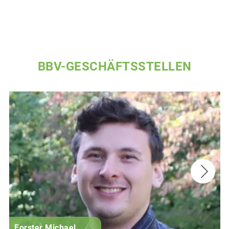
BBV-GESCHÄFTSSTELLEN
Forster Michael
B