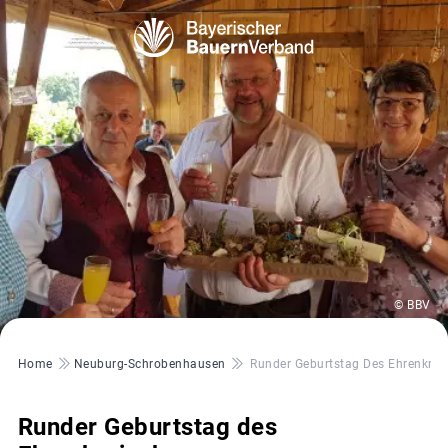
© BBV
Pfadnavigation
Home
Neuburg-Schrobenhausen
Runder Geburtstag Des Ehrenkre
Runder Geburtstag des