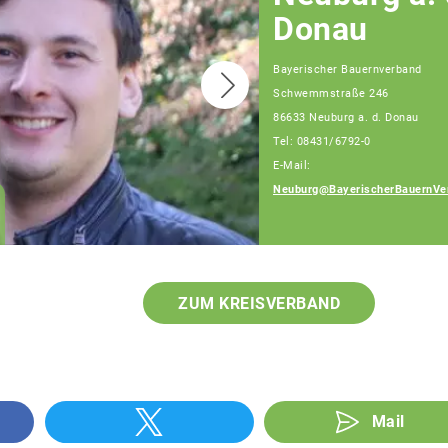
Donau
Bayerischer Bauernverband
Schwemmstraße 246
86633 Neuburg a. d. Donau
Tel: 08431/6792-0
E-Mail:
Heckl Erwin
Neuburg@BayerischerBauernVe
Berater für
Generationenfolge
ZUM KREISVERBAND
Mail