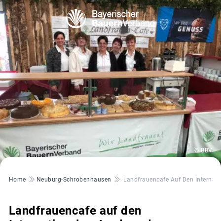
© BBV
Pfadnavigation
Home
Neuburg-Schrobenhausen
Landfrauencafe Auf Den Internat
Landfrauencafe auf den