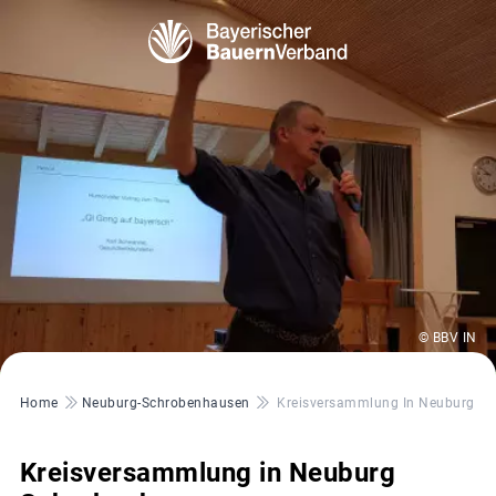
© BBV IN
Pfadnavigation
Home
Neuburg-Schrobenhausen
Kreisversammlung In Neuburg S
Kreisversammlung in Neuburg