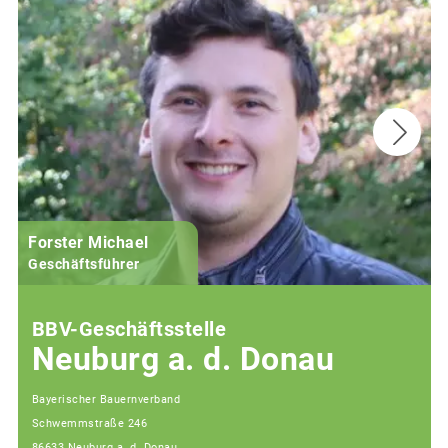
Forster Michael
B
Geschäftsführer
BBV-Geschäftsstelle
Neuburg a. d. Donau
Bayerischer Bauernverband
Schwemmstraße 246
86633 Neuburg a. d. Donau