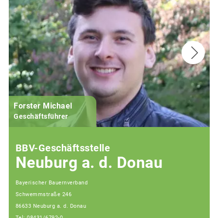
Forster Michael
B
Geschäftsführer
BBV-Geschäftsstelle
Neuburg a. d. Donau
Bayerischer Bauernverband
Schwemmstraße 246
86633 Neuburg a. d. Donau
Tel: 08431/6792-0