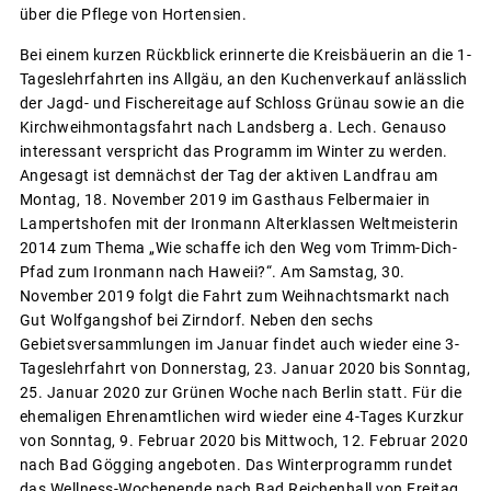
über die Pflege von Hortensien.
Bei einem kurzen Rückblick erinnerte die Kreisbäuerin an die 1-
Tageslehrfahrten ins Allgäu, an den Kuchenverkauf anlässlich
der Jagd- und Fischereitage auf Schloss Grünau sowie an die
Kirchweihmontagsfahrt nach Landsberg a. Lech. Genauso
interessant verspricht das Programm im Winter zu werden.
Angesagt ist demnächst der Tag der aktiven Landfrau am
Montag, 18. November 2019 im Gasthaus Felbermaier in
Lampertshofen mit der Ironmann Alterklassen Weltmeisterin
2014 zum Thema „Wie schaffe ich den Weg vom Trimm-Dich-
Pfad zum Ironmann nach Haweii?“. Am Samstag, 30.
November 2019 folgt die Fahrt zum Weihnachtsmarkt nach
Gut Wolfgangshof bei Zirndorf. Neben den sechs
Gebietsversammlungen im Januar findet auch wieder eine 3-
Tageslehrfahrt von Donnerstag, 23. Januar 2020 bis Sonntag,
25. Januar 2020 zur Grünen Woche nach Berlin statt. Für die
ehemaligen Ehrenamtlichen wird wieder eine 4-Tages Kurzkur
von Sonntag, 9. Februar 2020 bis Mittwoch, 12. Februar 2020
nach Bad Gögging angeboten. Das Winterprogramm rundet
das Wellness-Wochenende nach Bad Reichenhall von Freitag,