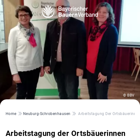
© BBV
Pfadnavigation
Home
Neuburg-Schrobenhausen
Arbeitstagung Der Ortsbäuerinne
Arbeitstagung der Ortsbäuerinnen