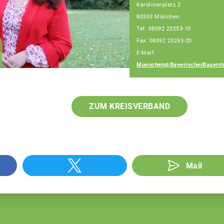
Karolinenplatz 2
80333 München
Tel: 08092 23253-10
Fax: 08092 23253-20
Amelie Berger
E-Mail:
Fachberaterin
Muenchen@BayerischerBauernV
ZUM KREISVERBAND
Mail