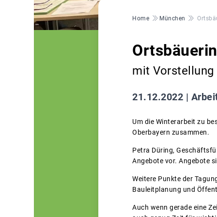
Pfadnavigation
Home
München
Ortsbä
Ortsbäueri
mit Vorstellun
21.12.2022 |
Arbei
Um die Winterarbeit zu b
Oberbayern zusammen.
Petra Düring, Geschäftsfü
Angebote vor. Angebote s
Weitere Punkte der Tagung
Bauleitplanung und Öffentl
Auch wenn gerade eine Zei