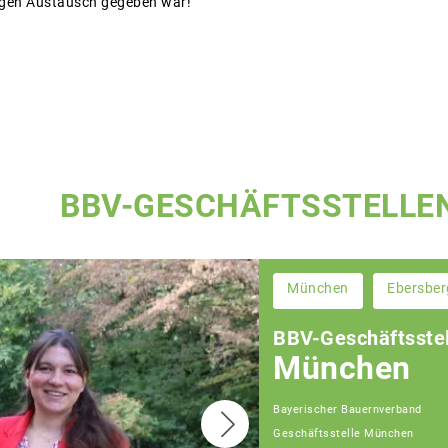
tigen Austausch gegeben war!
BBV-GESCHÄFTSSTELLE
München
Ebersber
BBV-Geschäftsstel
München
Bayerischer Bauernverband
Geschäftsstelle München