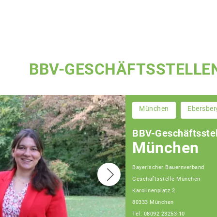
BBV-GESCHÄFTSSTELLE
München
Ebersber
BBV-Geschäftsstel
München
Bayerischer Bauernverband
Geschäftsstelle München
Karolinenplatz 2
80333 München
Tel: 08092 23253-10