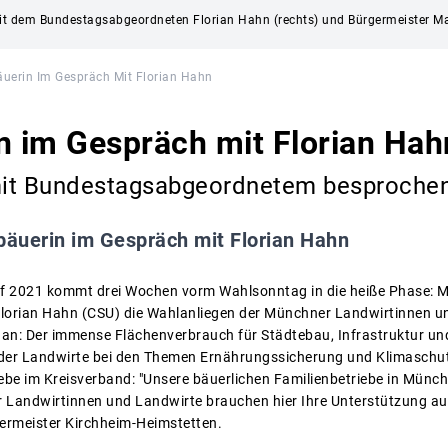
it dem Bundestagsabgeordneten Florian Hahn (rechts) und Bürgermeister Maxi
äuerin Im Gespräch Mit Florian Hahn
n im Gespräch mit Florian Hah
mit Bundestagsabgeordnetem besproche
bäuerin im Gespräch mit Florian Hahn
2021 kommt drei Wochen vorm Wahlsonntag in die heiße Phase: Mü
lorian Hahn (CSU) die Wahlanliegen der Münchner Landwirtinnen un
n: Der immense Flächenverbrauch für Städtebau, Infrastruktur u
e der Landwirte bei den Themen Ernährungssicherung und Klimaschutz
iebe im Kreisverband: "Unsere bäuerlichen Familienbetriebe in Münc
 Landwirtinnen und Landwirte brauchen hier Ihre Unterstützung aus d
germeister Kirchheim-Heimstetten.