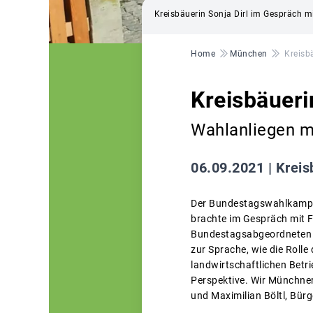
Kreisbäuerin Sonja Dirl im Gespräch m
Pfadnavigation
Home
München
Kreisb
Kreisbäueri
Wahlanliegen 
06.09.2021 |
Kreis
Der Bundestagswahlkampf 
brachte im Gespräch mit F
Bundestagsabgeordneten a
zur Sprache, wie die Roll
landwirtschaftlichen Betr
Perspektive. Wir Münchner
und Maximilian Böltl, Bür