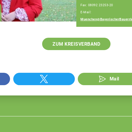
Fax: 08092 23253-20
Amelie Berger
E-Mail:
Fachberaterin
Muenchen@BayerischerBauernV
ZUM KREISVERBAND
Mail