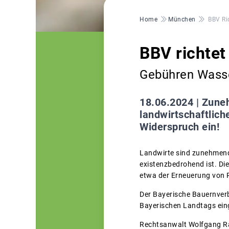
Pfadnavigation
Home
München
BBV Ri
BBV richtet
Gebühren Wass
18.06.2024 |
Zuneh
landwirtschaftlich
Widerspruch ein!
Landwirte sind zunehmend 
existenzbedrohend ist. D
etwa der Erneuerung von 
Der Bayerische Bauernverb
Bayerischen Landtags eing
Rechtsanwalt Wolfgang Rait