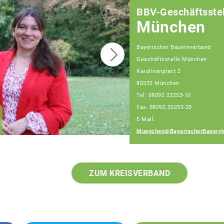
BBV-Geschäftsstel
München
Bayerischer Bauernverband
Geschäftsstelle München
Karolinenplatz 2
80333 München
Tel: 08092 23253-10
Fax: 08092 23253-20
Amelie Berger
E-Mail:
Fachberaterin
Muenchen@BayerischerBauernV
ZUM KREISVERBAND