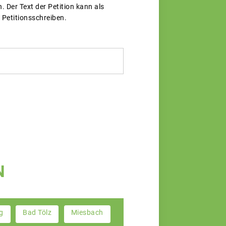
 Der Text der Petition kann als
 Petitionsschreiben.
N
g
Bad Tölz
Miesbach