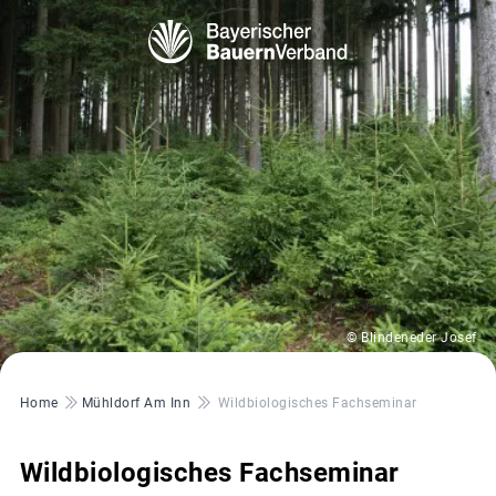
© Blindeneder Josef
Pfadnavigation
Home
Mühldorf Am Inn
Wildbiologisches Fachseminar
Wildbiologisches Fachseminar