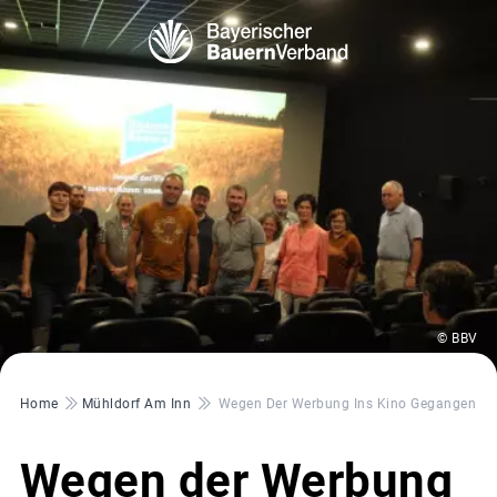
© BBV
Pfadnavigation
Home
Mühldorf Am Inn
Wegen Der Werbung Ins Kino Gegangen
Wegen der Werbung