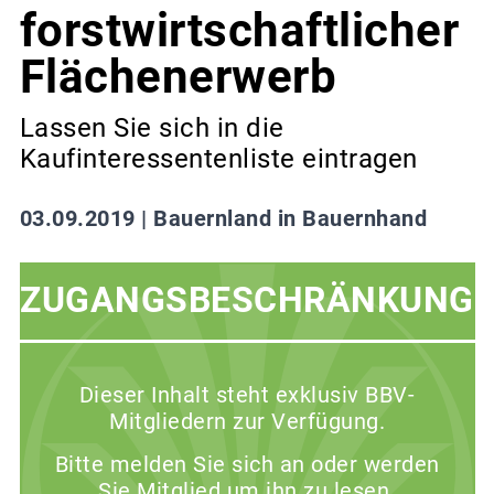
forstwirtschaftlicher
Flächenerwerb
Lassen Sie sich in die
Kaufinteressentenliste eintragen
03.09.2019 |
Bauernland in Bauernhand
ZUGANGSBESCHRÄNKUNG
Dieser Inhalt steht exklusiv BBV-
Mitgliedern zur Verfügung.
Bitte melden Sie sich an oder werden
Sie Mitglied um ihn zu lesen.