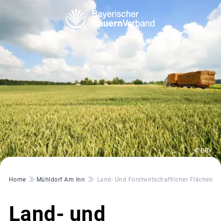
© BBV
Pfadnavigation
Home
Mühldorf Am Inn
Land- Und Forstwirtschaftlicher Flächener
Land- und