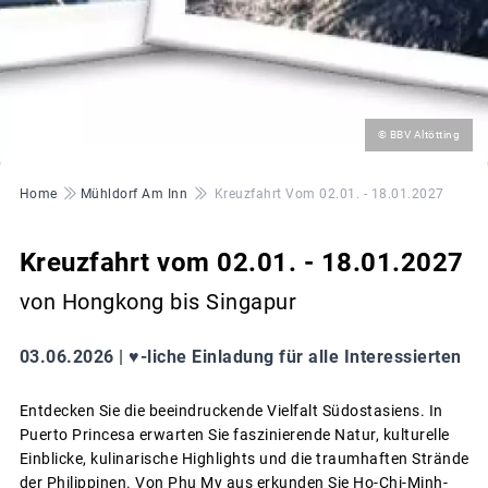
©
© BBV Altötting
Pfadnavigation
Home
Mühldorf Am Inn
Kreuzfahrt Vom 02.01. - 18.01.2027
Kreuzfahrt vom 02.01. - 18.01.2027
von Hongkong bis Singapur
03.06.2026 |
♥-liche Einladung für alle Interessierten
Entdecken Sie die beeindruckende Vielfalt Südostasiens. In
Puerto Princesa erwarten Sie faszinierende Natur, kulturelle
Einblicke, kulinarische Highlights und die traumhaften Strände
der Philippinen. Von Phu My aus erkunden Sie Ho-Chi-Minh-