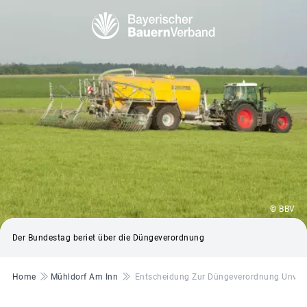
© BBV
Der Bundestag beriet über die Düngeverordnung
Pfadnavigation
Home
Mühldorf Am Inn
Entscheidung Zur Düngeverordnung Unvers