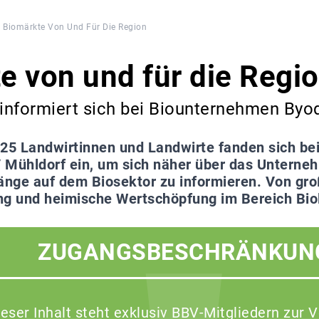
Biomärkte Von Und Für Die Region
e von und für die Regi
informiert sich bei Biounternehmen Byo
25 Landwirtinnen und Landwirte fanden sich bei
 Mühldorf ein, um sich näher über das Unterne
e auf dem Biosektor zu informieren. Von gro
ng und heimische Wertschöpfung im Bereich Bio
ZUGANGSBESCHRÄNKUN
ieser Inhalt steht exklusiv BBV-Mitgliedern zur 