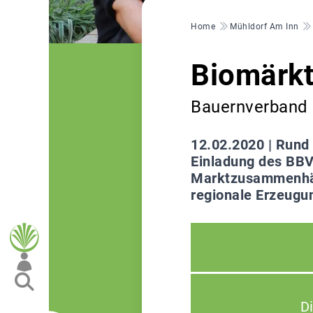
Pfadnavigation
Home
Mühldorf Am Inn
Biomärkt
Bauernverband 
12.02.2020 |
Rund 
Einladung des BBV
Marktzusammenhäng
regionale Erzeugu
D