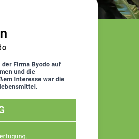
on
do
 der Firma Byodo auf
hmen und die
ßem Interesse war die
lebensmittel.
G
Verfügung.