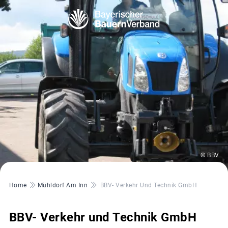
© BBV
Pfadnavigation
Home
Mühldorf Am Inn
BBV- Verkehr Und Technik GmbH
BBV- Verkehr und Technik GmbH