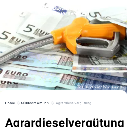
© silencefoto - fotolia.com
Pfadnavigation
Home
Mühldorf Am Inn
Agrardieselvergütung
Agrardieselvergütung