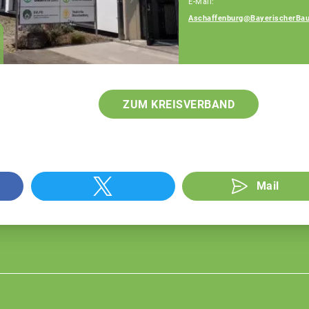
E-Mail:
Aschaffenburg@BayerischerBau
Elmar Konrad
Geschäftsführer
ZUM KREISVERBAND
Mail