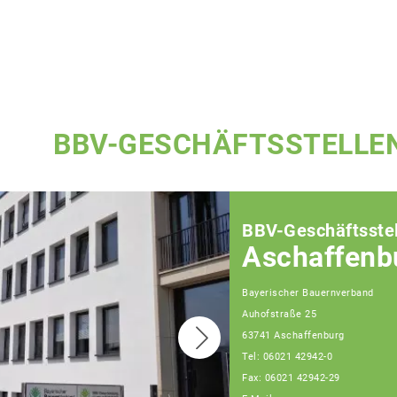
BBV-GESCHÄFTSSTELLE
BBV-Geschäftsstel
Aschaffenb
Bayerischer Bauernverband
Auhofstraße 25
63741 Aschaffenburg
Tel: 06021 42942-0
Fax: 06021 42942-29