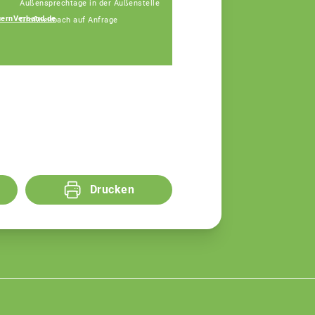
Außensprechtage in der Außenstelle
ernVerband.de
Großheubach auf Anfrage
Carmen Höh
Fachberaterin
Drucken