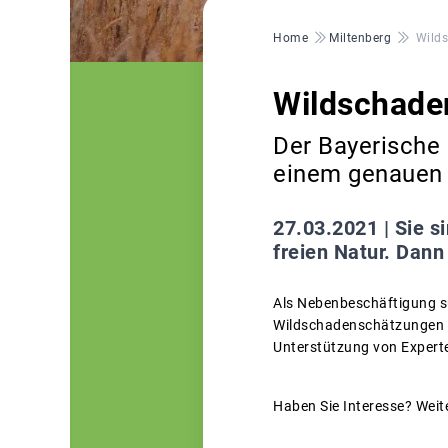
Pfadnavigation
Home
Miltenberg
Wilds
Wildschade
Der Bayerische
einem genauen B
27.03.2021 |
Sie s
freien Natur. Dann
Als Nebenbeschäftigung s
Wildschadenschätzungen i.
Unterstützung von Expert
Haben Sie Interesse? Weite