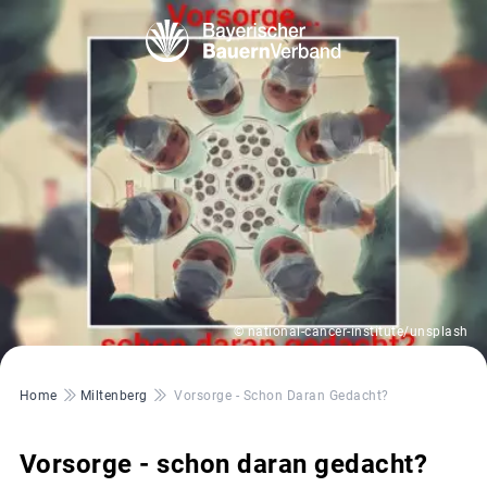
© national-cancer-institute/unsplash
Pfadnavigation
Home
Miltenberg
Vorsorge - Schon Daran Gedacht?
Vorsorge - schon daran gedacht?