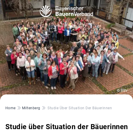
© BBV
Pfadnavigation
Home
Miltenberg
Studie Über Situation Der Bäuerinnen
Studie über Situation der Bäuerinnen