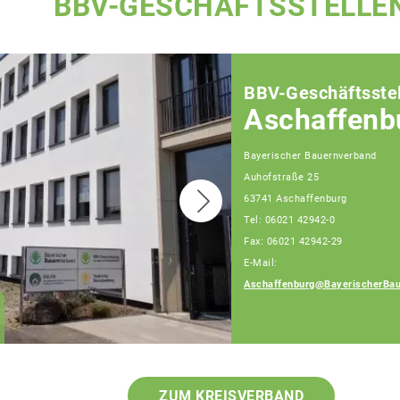
BBV-GESCHÄFTSSTELLE
BBV-Geschäftsstel
Aschaffenb
Bayerischer Bauernverband
Auhofstraße 25
63741 Aschaffenburg
Tel: 06021 42942-0
Fax: 06021 42942-29
E-Mail:
Aschaffenburg@BayerischerBau
Elmar Konrad
Geschäftsführer
ZUM KREISVERBAND