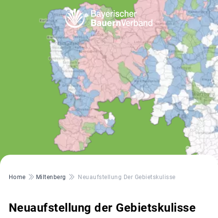
© iBALIS
Pfadnavigation
Home
Miltenberg
Neuaufstellung Der Gebietskulisse
Neuaufstellung der Gebietskulisse