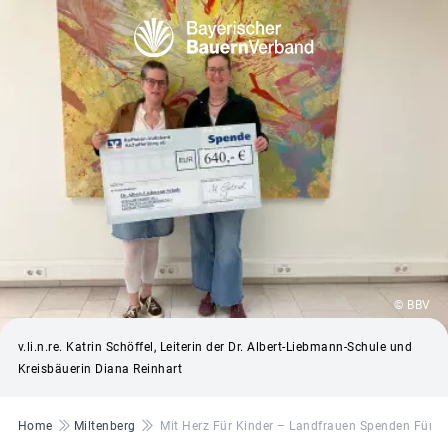
© BBV
v.li.n.re. Katrin Schöffel, Leiterin der Dr. Albert-Liebmann-Schule und
Kreisbäuerin Diana Reinhart
Pfadnavigation
Home
Miltenberg
Mit Herz Für Kinder – Landfrauen Spenden Für F