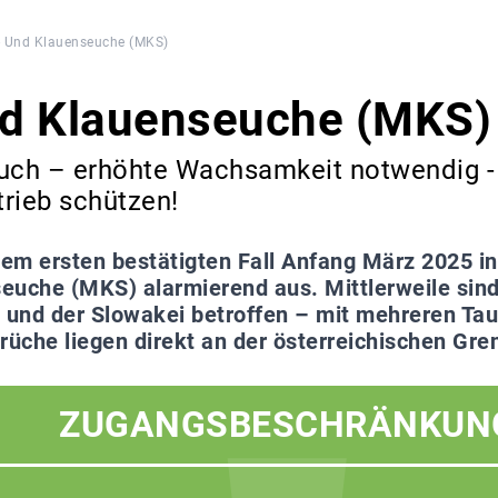
- Und Klauenseuche (MKS)
nd Klauenseuche (MKS)
ruch – erhöhte Wachsamkeit notwendig -
rieb schützen!
dem ersten bestätigten Fall Anfang März 2025 in 
euche (MKS) alarmierend aus. Mittlerweile sind
n und der Slowakei betroffen – mit mehreren Ta
rüche liegen direkt an der österreichischen Gre
ZUGANGSBESCHRÄNKUN