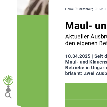
Pfadnavigation
Home
Miltenberg
Maul
Maul- u
Aktueller Ausb
den eigenen Bet
10.04.2025 |
Seit 
Maul- und Klauens
Betriebe in Ungar
brisant: Zwei Ausb