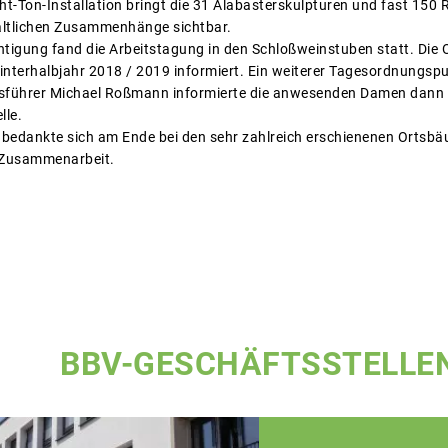
icht-Ton-Installation bringt die 31 Alabasterskulpturen und fast 150
altlichen Zusammenhänge sichtbar.
htigung fand die Arbeitstagung in den Schloßweinstuben statt. Die
terhalbjahr 2018 / 2019 informiert. Ein weiterer Tagesordnungspu
tsführer Michael Roßmann informierte die anwesenden Damen dann 
lle.
bedankte sich am Ende bei den sehr zahlreich erschienenen Ortsbä
e Zusammenarbeit.
BBV-GESCHÄFTSSTELLE