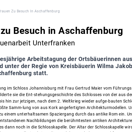
rauen Zu Besuch In Aschaffenburg
 zu Besuch in Aschaffenburg
uenarbeit Unterfranken
iesjährige Arbeitstagung der Ortsbäuerinnen au
 unter der Regie von Kreisbäuerin Wilma Jakob u
chaffenburg statt.
ung im Schloss Johannisburg mit Frau Gertrud Maier vom Führung
derte sie die Ent-stehungsgeschichte des Schlosses von der aus de
s hin zur jetzigen, nach dem 2. Weltkrieg wieder aufge-bauten Sch
größte Samm-lung von aus Kork angefertigten Architekturmodellen. U
zu einem unterhaltsamen Spaziergang durch das antike Rom ein. Un
ntstandenen Nachbildungen die berühmtesten antiken Architekture
s dann noch in die Schlosskapelle. Der Altar der Schlosskapelle wi