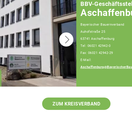
BBV-Geschäftsstel
Aschaffenb
Bayerischer Bauernverband
Auhofstraße 25
63741 Aschaffenburg
Tel: 06021 42942-0
Fax: 06021 42942-29
E-Mail:
Aschaffenburg@BayerischerBau
Elmar Konrad
Geschäftsführer
ZUM KREISVERBAND