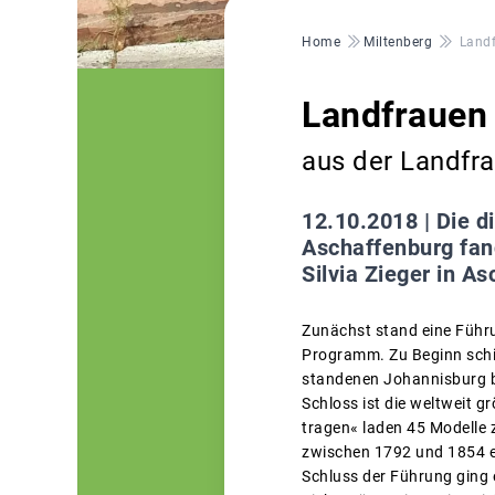
Pfadnavigation
Home
Miltenberg
Landf
Landfrauen
aus der Landfra
12.10.2018 |
Die d
Aschaffenburg fand
Silvia Zieger in As
Zunächst stand eine Führ
Programm. Zu Beginn schil
standenen Johannisburg bi
Schloss ist die weltweit 
tragen« laden 45 Modelle 
zwischen 1792 und 1854 e
Schluss der Führung ging e