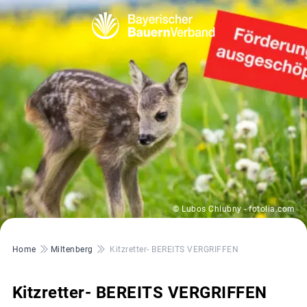
© Lubos Chlubny - fotolia.com
Pfadnavigation
Home
Miltenberg
Kitzretter- BEREITS VERGRIFFEN
Kitzretter- BEREITS VERGRIFFEN