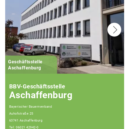
Geschäftsstelle
Aschaffenburg
BBV-Geschäftsstelle
Aschaffenburg
Bayerischer Bauernverband
Auhofstraße 25
63741 Aschaffenburg
Tel: 06021 42942-0