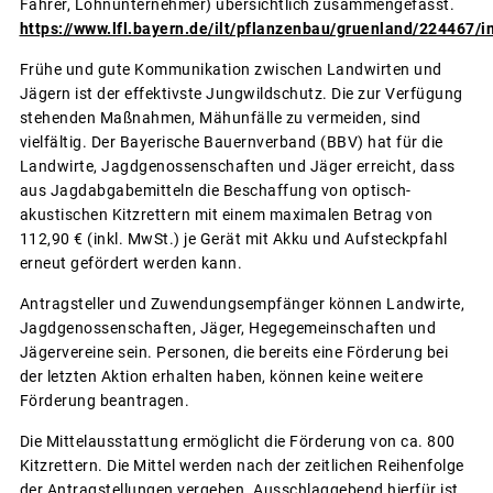
Fahrer, Lohnunternehmer) übersichtlich zusammengefasst.
https://www.lfl.bayern.de/ilt/pflanzenbau/gruenland/224467/i
Frühe und gute Kommunikation zwischen Landwirten und
Jägern ist der effektivste Jungwildschutz. Die zur Verfügung
stehenden Maßnahmen, Mähunfälle zu vermeiden, sind
vielfältig. Der Bayerische Bauernverband (BBV) hat für die
Landwirte, Jagdgenossenschaften und Jäger erreicht, dass
aus Jagdabgabemitteln die Beschaffung von optisch-
akustischen Kitzrettern mit einem maximalen Betrag von
112,90 € (inkl. MwSt.) je Gerät mit Akku und Aufsteckpfahl
erneut gefördert werden kann.
Antragsteller und Zuwendungsempfänger können Landwirte,
Jagdgenossenschaften, Jäger, Hegegemeinschaften und
Jägervereine sein. Personen, die bereits eine Förderung bei
der letzten Aktion erhalten haben, können keine weitere
Förderung beantragen.
Die Mittelausstattung ermöglicht die Förderung von ca. 800
Kitzrettern. Die Mittel werden nach der zeitlichen Reihenfolge
der Antragstellungen vergeben. Ausschlaggebend hierfür ist