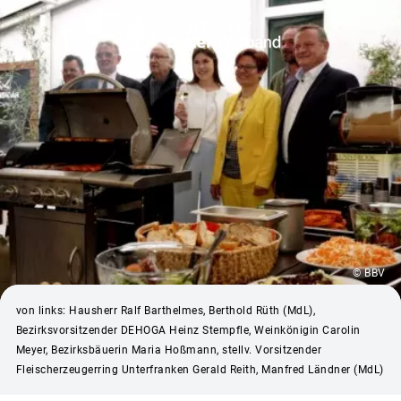
© BBV
von links: Hausherr Ralf Barthelmes, Berthold Rüth (MdL),
Bezirksvorsitzender DEHOGA Heinz Stempfle, Weinkönigin Carolin
Meyer, Bezirksbäuerin Maria Hoßmann, stellv. Vorsitzender
Fleischerzeugerring Unterfranken Gerald Reith, Manfred Ländner (MdL)