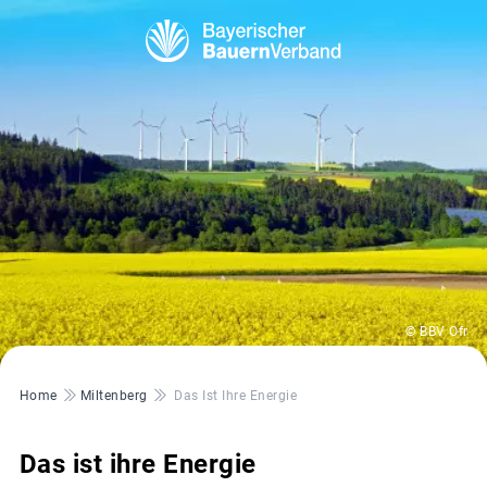
© BBV Ofr
Pfadnavigation
Home
Miltenberg
Das Ist Ihre Energie
Das ist ihre Energie