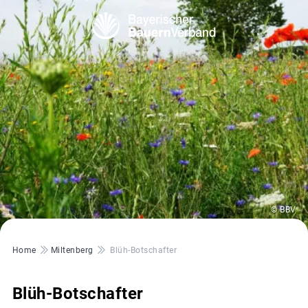
© BBV
Pfadnavigation
Home
Miltenberg
Blüh-Botschafter
Blüh-Botschafter