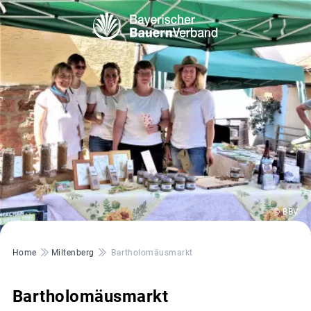
© BBV
Pfadnavigation
Home
Miltenberg
Bartholomäusmarkt
Bartholomäusmarkt