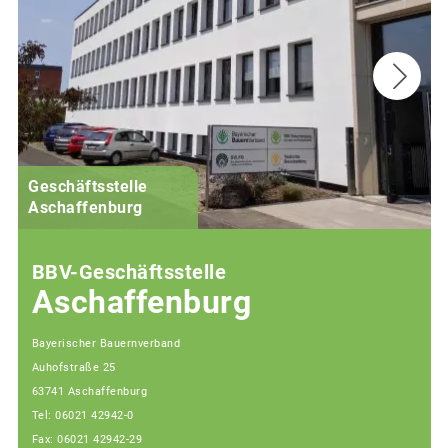
Geschäftsstelle
Aschaffenburg
BBV-Geschäftsstelle
Aschaffenburg
Bayerischer Bauernverband
Auhofstraße 25
63741 Aschaffenburg
Tel: 06021 42942-0
Fax: 06021 42942-29