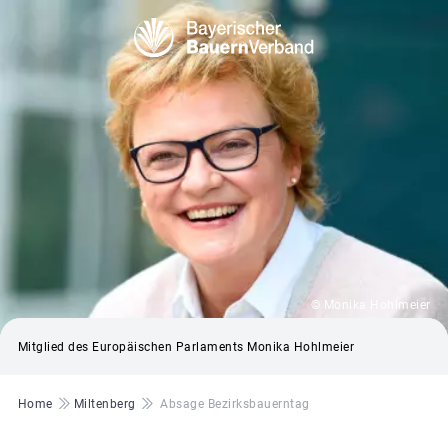
© Monika Hohlmeier
Mitglied des Europäischen Parlaments Monika Hohlmeier
Pfadnavigation
Home
Miltenberg
Absage Bezirksbauerntag