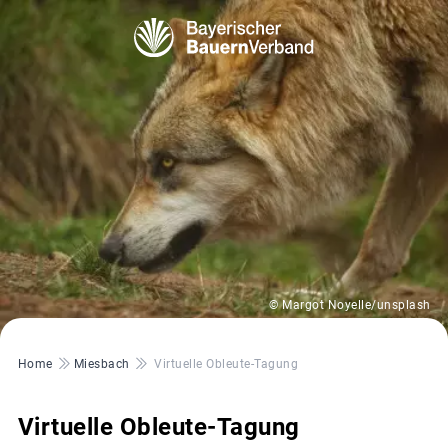
© Margot Noyelle/unsplash
Pfadnavigation
Home
Miesbach
Virtuelle Obleute-Tagung
Virtuelle Obleute-Tagung