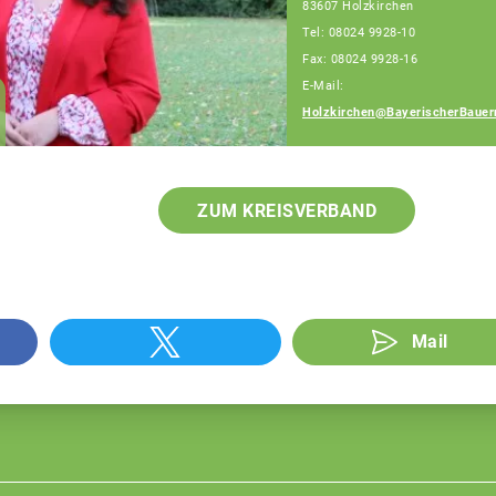
83607 Holzkirchen
Tel: 08024 9928-10
Fax: 08024 9928-16
E-Mail:
Julia Fehr
Holzkirchen@BayerischerBauer
Fachberaterin
ZUM KREISVERBAND
Mail