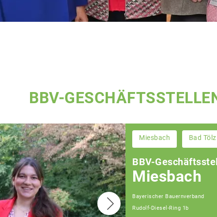
BBV-GESCHÄFTSSTELLE
Miesbach
Bad Tölz
BBV-Geschäftsstel
Miesbach
Bayerischer Bauernverband
Rudolf-Diesel-Ring 1b