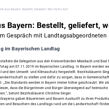
te Aus Bayern: Bestellt, Geliefert, Wer Holt's Ab?
 Bayern: Bestellt, geliefert, w
im Gespräch mit Landtagsabgeordneten
ag im Bayerischen Landtag
nstaltete die Delegation aus den Kreisverbänden Miesbach und Bad
fotag am 07.11.2019 im Bayerischen Landtag. In Bayern werden wer
l und den Umwelt- und Klimaschutz hergestellt. Bezirksbäuerin Sin
 Landwirtschaft zu stellen und dafür zu sorgen, dass in Gemeinschaf
llt. „Die Standards werden in Bayern immer höher geschraubt. Wir a
iesen, dass die Bürgerinnen und Bürger überwiegend auf heimische
en.“, betont Bezirksbäuerin Christine Singer.
erbayerns gaben Bäuerinnen und Bauern Auskunft zu ihren Produkte
en und Besuchern des Landtags rund um die Landwirtschaft förder