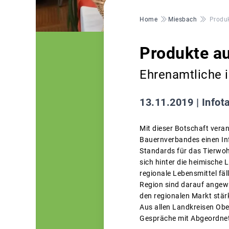
Pfadnavigation
Home
Miesbach
Produk
Produkte aus
Ehrenamtliche 
13.11.2019 |
Infot
Mit dieser Botschaft vera
Bauernverbandes einen In
Standards für das Tierwoh
sich hinter die heimische
regionale Lebensmittel fä
Region sind darauf angew
den regionalen Markt stärk
Aus allen Landkreisen Ob
Gespräche mit Abgeordnet