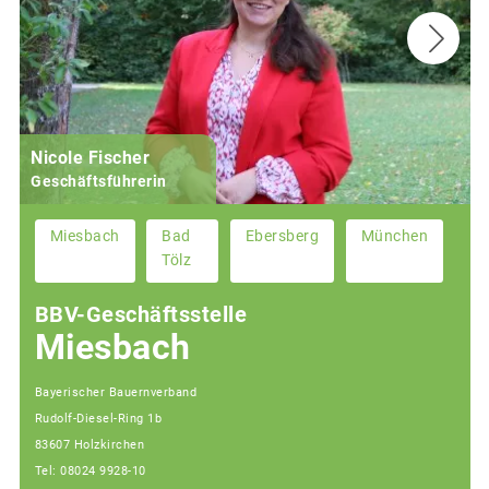
Nicole Fischer
Geschäftsführerin
Miesbach
Bad
Ebersberg
München
Tölz
BBV-Geschäftsstelle
Miesbach
Bayerischer Bauernverband
Rudolf-Diesel-Ring 1b
83607 Holzkirchen
Tel: 08024 9928-10