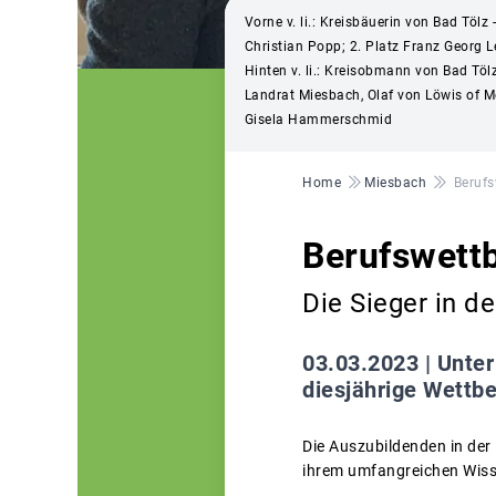
Vorne v. li.: Kreisbäuerin von Bad Töl
Christian Popp; 2. Platz Franz Georg 
Hinten v. li.: Kreisobmann von Bad Tö
Landrat Miesbach, Olaf von Löwis of Me
Gisela Hammerschmid
Pfadnavigation
Home
Miesbach
Beruf
Berufswett
Die Sieger in d
03.03.2023 |
Unter
diesjährige Wettbe
Die Auszubildenden in de
ihrem umfangreichen Wiss