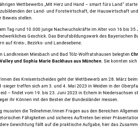
ährigen Wettbewerbs „Mit Herz und Hand – smart fürs Land“ starte
zubildenden der Land- und Forstwirtschaft, der Hauswirtschaft un
r Beweis stellen.
em Tag rund 10.000 junge Nachwuchskräfte im Alter von 16 bis 35 
andwerkliches Geschick. Das Berufsbildungswerk des Bayerischen B
n auf Kreis-, Bezirks- und Landesebene.
 den Landkreisen Miesbach und Bad Tölz-Wolfratshausen belegten
Chr
 Valley und Sophia Marie Backhaus aus München
. Sie konnten sic
/innen des Kreisentscheides geht der Wettbewerb am 28. März beim 
d -sieger treffen sich am 3. und 4. Mai 2023 in Weiden in der Oberp
eid – findet vom 19. bis 23. Juni 2023 in Echem in Niedersachsen st
eger ihr Können mit den Besten der Bundesländer messen.
ung mussten die Teilnehmer/innen Fragen aus den Bereichen Allgem
etorischen Fähigkeiten und sicheres Auftreten bei einer Präsentati
ndere Gewichtung fällt auf die praktische Aufgabe, hier das Zusamm