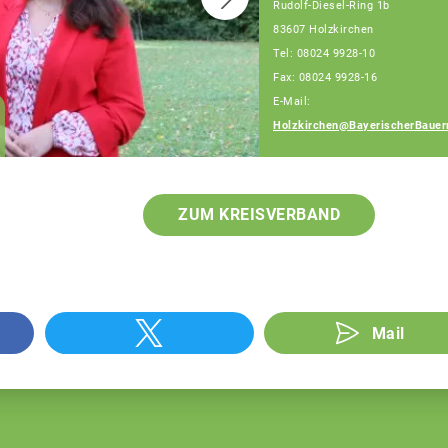
Rudolf-Diesel-Ring 1b
83607 Holzkirchen
Tel: 08024 9928-10
Fax: 08024 9928-16
E-Mail:
Julia Fehr
Holzkirchen@BayerischerBauer
Fachberaterin
ZUM KREISVERBAND
Mail