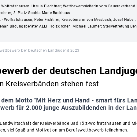
z - Wolfratshausen, Ursula Fiechtner; Wettbewerbsleiterin vom Bauernverband
Lechner; 3. Platz Sophia Marie Backhaus
lz - Wolfratshausen, Peter Fichtner; Kreisobmann von Miesbach, Josef Huber;
nar; Bildungsberater AELF Holzkirchen, Michael Laumer; Stellvertretung Behö
swettbewerb Der Deutschen Landjugend 2023
bewerb der deutschen Landjug
en Kreisverbänden stehen fest
 dem Motto "Mit Herz und Hand - smart fürs Lan
werb für 2.000 junge Auszubildenden in der Lan
r Landwirtschaft der Kreisverbände Bad Tölz-Wolfratshausen und M
en, viel Spaß und Motivation am Berufswettbewerb teilnehmen.