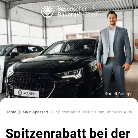
© Audi Grampp
Pfadnavigation
Home
Main-Spessart
Spitzenrabatt Bei Der Premiummarke Audi
Spitzenrabatt bei der