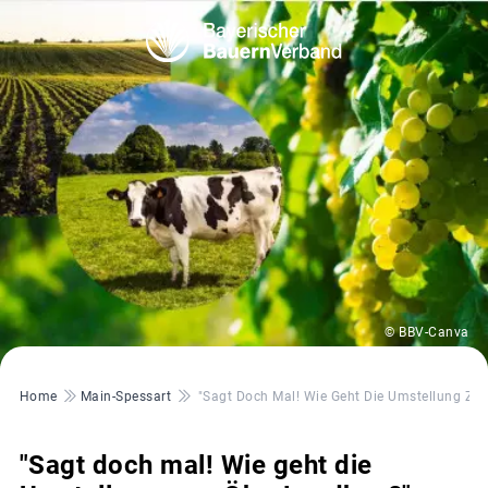
© BBV-Canva
Pfadnavigation
Home
Main-Spessart
"Sagt Doch Mal! Wie Geht Die Umstellung Z
"Sagt doch mal! Wie geht die